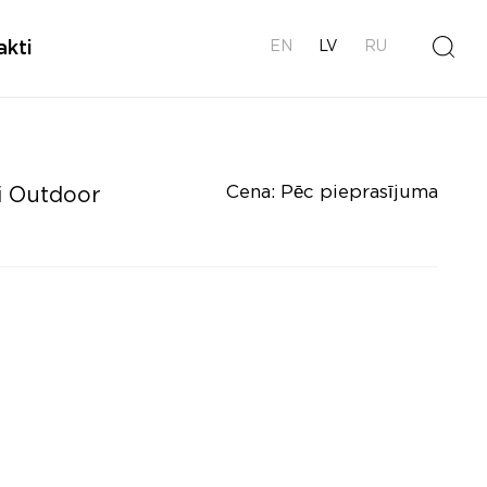
akti
EN
LV
RU
Cena: Pēc pieprasījuma
i Outdoor