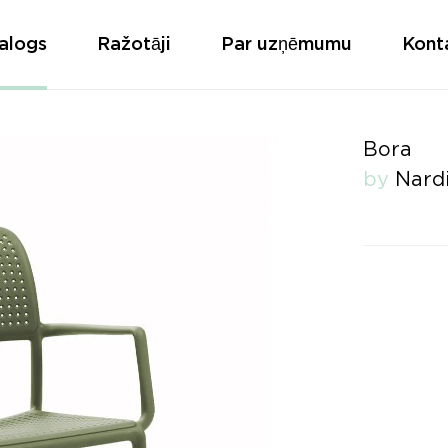
alogs
Ražotāji
Par uzņēmumu
Kont
Bora
by
Nard