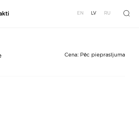
akti
EN
LV
RU
Cena: Pēc pieprasījuma
e