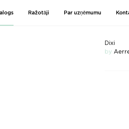
alogs
Ražotāji
Par uzņēmumu
Kont
Dixi
by
Aerr