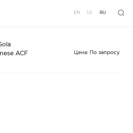
EN
LV
RU
Gola
Цена: По запросу
nese ACF