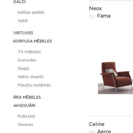
GALDI
Neox
Kafijas galdiņi
by
Fama
Galdi
VIRTUVES
KORPUSA MĒBELES
TV mēbeles
Kumodes
Skapji
Nakts skapīši
Plauktu sistēmas
ĀRA MĒBELES
AKSESUĀRI
Pulksteņi
Celine
Gleznas
by
Aerre