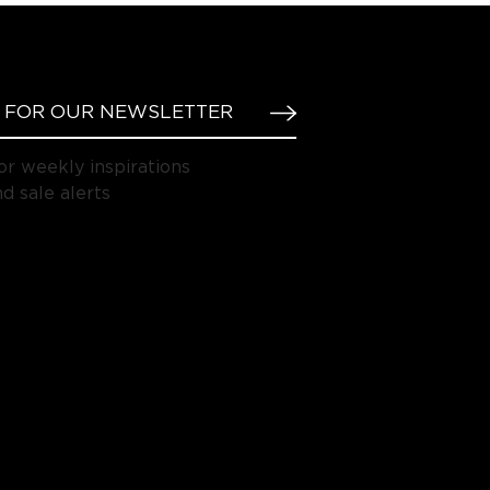
or weekly inspirations
d sale alerts