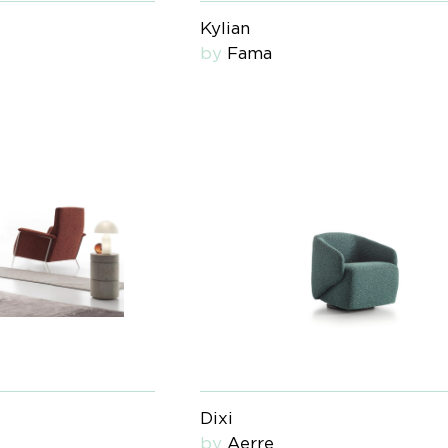
Kylian
by
Fama
Dixi
by
Aerre