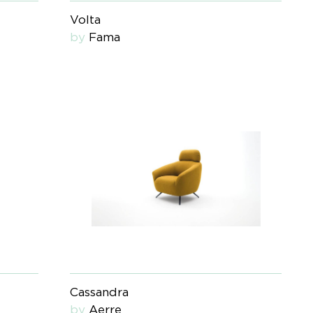
Volta
by
Fama
Cassandra
by
Aerre