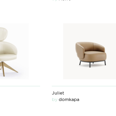
Juliet
by
domkapa