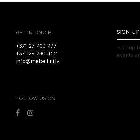
GET IN TOUCH
+371 27 703 777
Sign up f
+371 29 230 452
events an
info@mebellini.lv
FOLLOW US ON